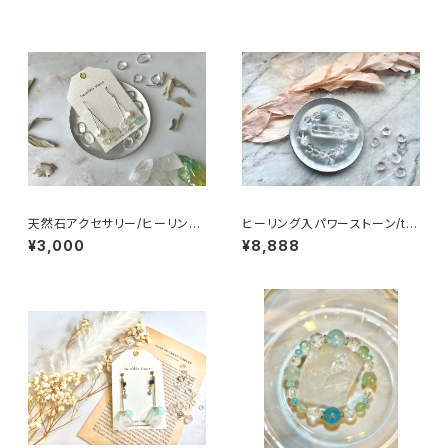
天然石アクセサリー/ヒーリング
ヒーリング入パワーストーン/tw
入/ピアス
inklestone
¥3,000
¥8,888