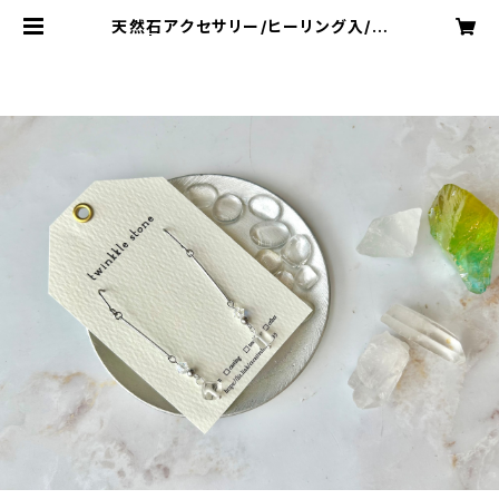
天然石アクセサリー/ヒーリング入/ピ
アス | twinkkle stone (ﾄｩｲﾝｸﾙｽﾄ
ｰﾝ)