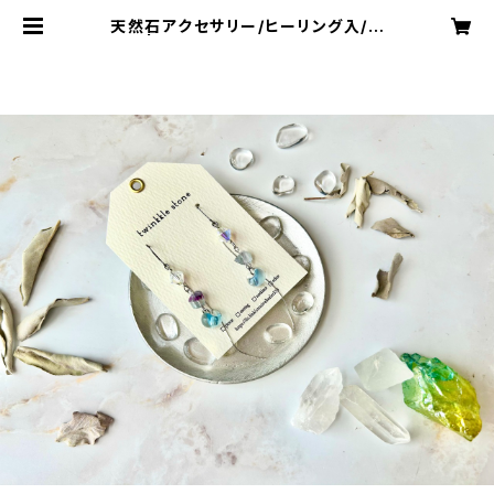
天然石アクセサリー/ヒーリング入/ピ
アス | twinkkle stone (ﾄｩｲﾝｸﾙｽﾄ
ｰﾝ)